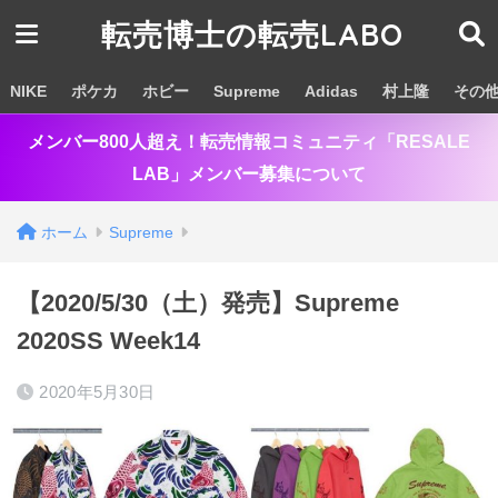
転売博士の転売LABO
NIKE
ポケカ
ホビー
Supreme
Adidas
村上隆
その
メンバー800人超え！転売情報コミュニティ「RESALE
LAB」メンバー募集について
ホーム
Supreme
【2020/5/30（土）発売】Supreme
2020SS Week14
2020年5月30日