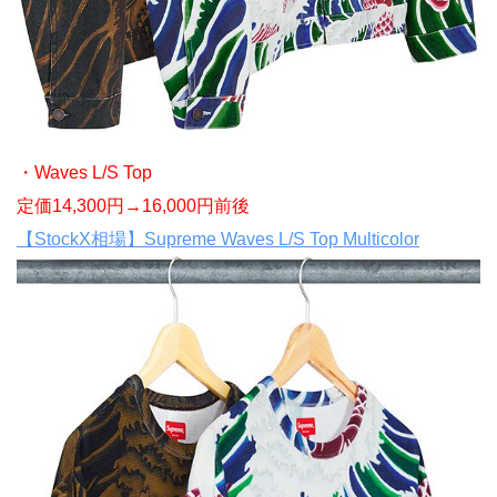
・Waves L/S Top
定価14,300円→16,000円前後
【StockX相場】Supreme Waves L/S Top Multicolor