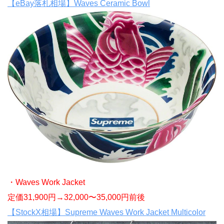
【eBay落札相場】Waves Ceramic Bowl
・Waves Work Jacket
定価31,900円→32,000〜35,000円前後
【StockX相場】Supreme Waves Work Jacket Multicolor