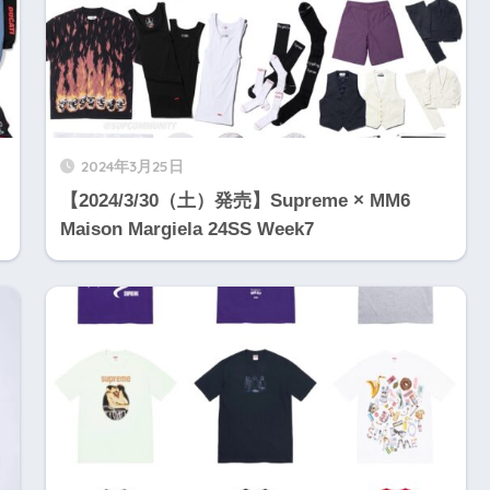
2024年3月25日
【2024/3/30（土）発売】Supreme × MM6
Maison Margiela 24SS Week7