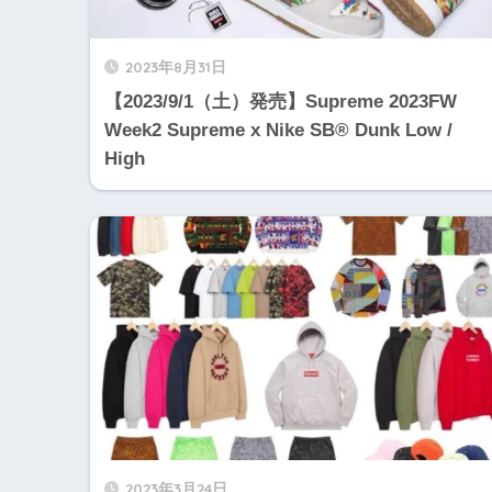
2023年8月31日
【2023/9/1（土）発売】Supreme 2023FW
Week2 Supreme x Nike SB®︎ Dunk Low /
High
2023年3月24日