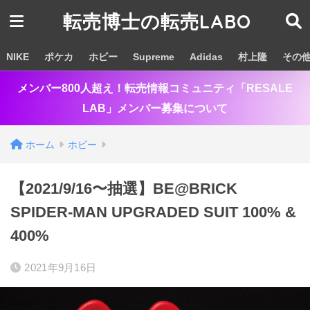
転売博士の転売LABO
NIKE
ポケカ
ホビー
Supreme
Adidas
村上隆
その
メンバー800人超え！転売情報コミュニティ「RESALE
LAB」メンバー募集について
ホーム
ホビー
【2021/9/16〜抽選】BE@BRICK
SPIDER-MAN UPGRADED SUIT 100% &
400%
2021年9月16日