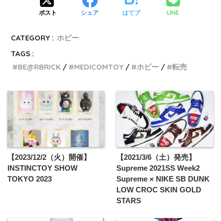
LINE
ポスト
シェア
はてブ
CATEGORY :
ホビー
TAGS :
BE@RBRICK
MEDICOMTOY
ホビー
転売
【2023/12/2（火）開催】
【2021/3/6（土）発売】
INSTINCTOY SHOW
Supreme 2021SS Week2
TOKYO 2023
Supreme × NIKE SB DUNK
LOW CROC SKIN GOLD
STARS