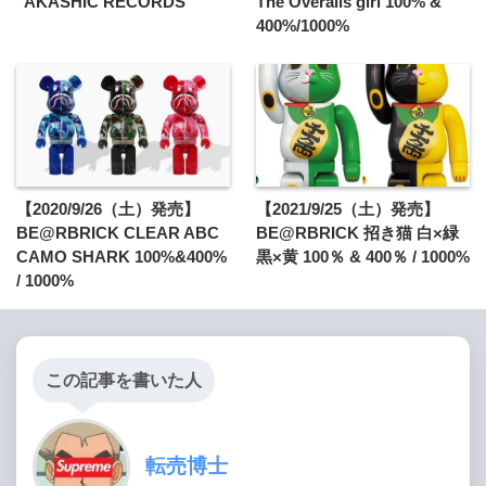
"AKASHIC RECORDS"
The Overalls girl 100% &
400%/1000%
【2020/9/26（土）発売】
【2021/9/25（土）発売】
BE@RBRICK CLEAR ABC
BE@RBRICK 招き猫 白×緑
CAMO SHARK 100%&400%
黒×黄 100％ & 400％ / 1000%
/ 1000%
この記事を書いた人
転売博士