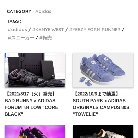
CATEGORY :
Adidas
TAGS :
adidas
KANYE WEST
YEEZY FORM RUNNER
スニーカー
転売
【2021/8/17（火）発売】
【2022/10/6まで抽選】
BAD BUNNY × ADIDAS
SOUTH PARK x ADIDAS
FORUM ’84 LOW "CORE
ORIGINALS CAMPUS 80S
BLACK"
"TOWELIE"