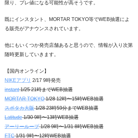
限り、プレ値になる可能性が高そうです。
既にインスタント、MORTAR TOKYO等でWEB抽選によ
る販売がアナウンスされています。
他にもいくつか発売店舗あると思うので、情報が入り次第
随時更新していきます。
【国内オンライン】
NIKEアプリ
2/17 9時発売
instant
1/25 21時までWEB抽選
MORTAR TOKYO
1/28 12時〜15時WEB抽選
スポタカ大阪
1/28 23時59分までWEB抽選
Latitude
1/30 9時〜13時WEB抽選
アーリーループ
1/28 9時〜1/31 8時WEB抽選
FTC
1/31 9時〜12時WEB抽選