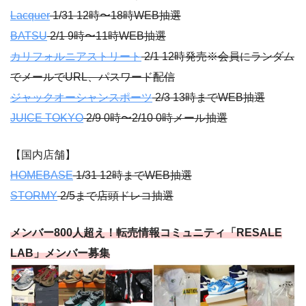
Lacquer
1/31 12時〜18時WEB抽選
BATSU
2/1 9時〜11時WEB抽選
カリフォルニアストリート
2/1 12時発売※会員にランダム
でメールでURL、パスワード配信
ジャックオーシャンスポーツ
2/3 13時までWEB抽選
JUICE TOKYO
2/9 0時〜2/10 0時メール抽選
【国内店舗】
HOMEBASE
1/31 12時までWEB抽選
STORMY
2/5まで店頭ドレコ抽選
メンバー800人超え！転売情報コミュニティ「RESALE
LAB」メンバー募集