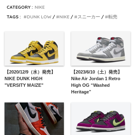
CATEGORY :
NIKE
TAGS :
DUNK LOW
NIKE
スニーカー
転売
【2020/12/9（水）発売】
【2023/6/10（土）発売】
NIKE DUNK HIGH
Nike Air Jordan 1 Retro
"VERSITY MAIZE"
High OG “Washed
Heritage”