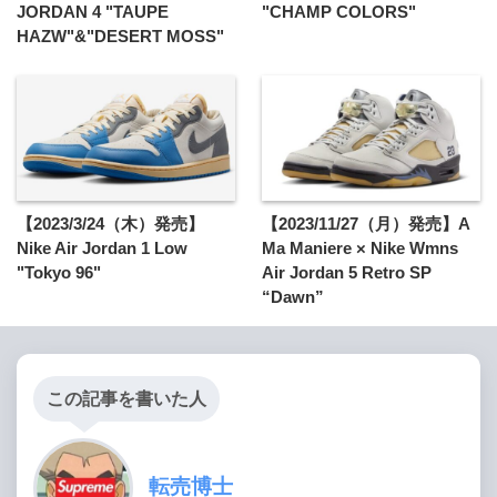
JORDAN 4 "TAUPE
"CHAMP COLORS"
HAZW"&"DESERT MOSS"
【2023/3/24（木）発売】
【2023/11/27（月）発売】A
Nike Air Jordan 1 Low
Ma Maniere × Nike Wmns
"Tokyo 96"
Air Jordan 5 Retro SP
“Dawn”
この記事を書いた人
転売博士