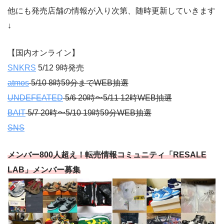
他にも発売店舗の情報が入り次第、随時更新していきます
↓
【国内オンライン】
SNKRS
5/12 9時発売
atmos
5/10 8時59分までWEB抽選
UNDEFEATED
5/6 20時〜5/11 12時WEB抽選
BAIT
5/7 20時〜5/10 19時59分WEB抽選
SNS
メンバー800人超え！転売情報コミュニティ「RESALE
LAB」メンバー募集