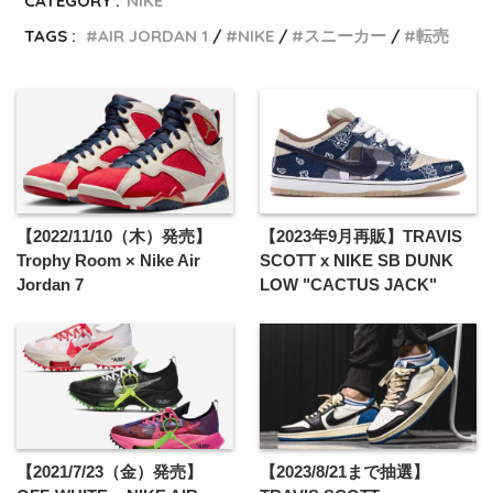
CATEGORY :
NIKE
TAGS :
AIR JORDAN 1
NIKE
スニーカー
転売
【2022/11/10（木）発売】
【2023年9月再販】TRAVIS
Trophy Room × Nike Air
SCOTT x NIKE SB DUNK
Jordan 7
LOW "CACTUS JACK"
【2021/7/23（金）発売】
【2023/8/21まで抽選】