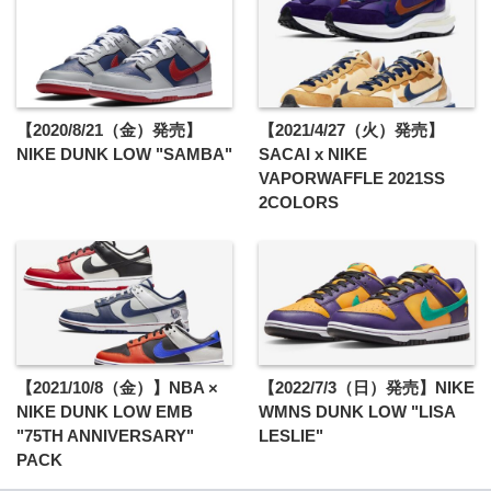
【2020/8/21（金）発売】
【2021/4/27（火）発売】
NIKE DUNK LOW "SAMBA"
SACAI x NIKE
VAPORWAFFLE 2021SS
2COLORS
【2021/10/8（金）】NBA ×
【2022/7/3（日）発売】NIKE
NIKE DUNK LOW EMB
WMNS DUNK LOW "LISA
"75TH ANNIVERSARY"
LESLIE"
PACK