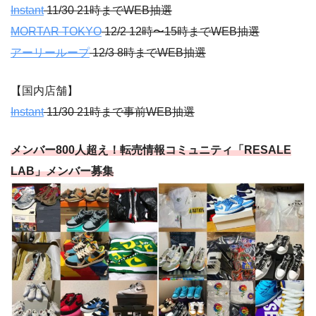
Instant
11/30 21時までWEB抽選
MORTAR TOKYO
12/2 12時〜15時までWEB抽選
アーリーループ
12/3 8時までWEB抽選
【国内店舗】
Instant
11/30 21時まで事前WEB抽選
メンバー800人超え！転売情報コミュニティ「RESALE
LAB」メンバー募集