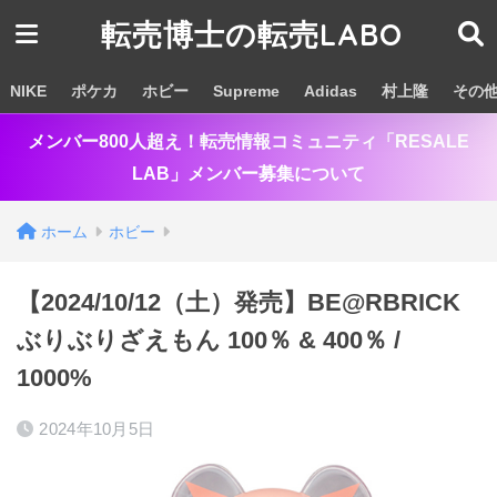
転売博士の転売LABO
NIKE
ポケカ
ホビー
Supreme
Adidas
村上隆
その
メンバー800人超え！転売情報コミュニティ「RESALE
LAB」メンバー募集について
ホーム
ホビー
【2024/10/12（土）発売】BE@RBRICK
ぶりぶりざえもん 100％ & 400％ /
1000%
2024年10月5日