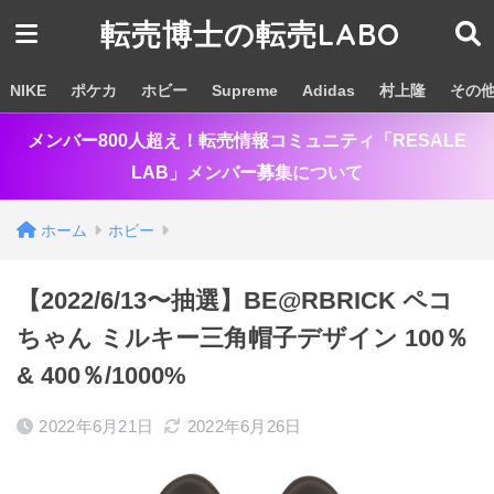
転売博士の転売LABO
NIKE
ポケカ
ホビー
Supreme
Adidas
村上隆
その
メンバー800人超え！転売情報コミュニティ「RESALE
LAB」メンバー募集について
ホーム
ホビー
【2022/6/13〜抽選】BE@RBRICK ペコ
ちゃん ミルキー三角帽子デザイン 100％
& 400％/1000%
2022年6月21日
2022年6月26日