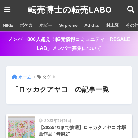
転売博士の転売LABO
NIKE
ポケカ
ホビー
Supreme
Adidas
村上隆
その
メンバー800人超え！転売情報コミュニティ「RESALE
LAB」メンバー募集について
ホーム
タグ
「ロッカクアヤコ」の記事一覧
2023年3月31日
【2023/4/1まで抽選】ロッカクアヤコ 木版
画作品 “無題2”