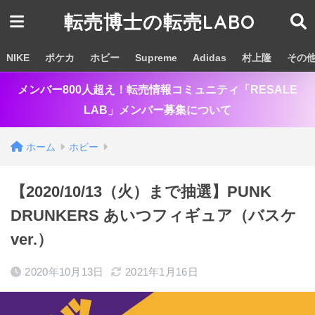
転売博士の転売LABO
NIKE
ポケカ
ホビー
Supreme
Adidas
村上隆
その
メンバー800人超え！転売情報コミュニティ「RESALE
LAB」メンバー募集について
ホーム
ホビー
【2020/10/13（火）まで抽選】PUNK
DRUNKERS あいつフィギュア（バスケ
ver.）
2020年10月13日
2021年1月16日