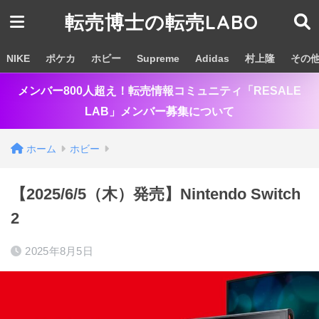
転売博士の転売LABO
NIKE
ポケカ
ホビー
Supreme
Adidas
村上隆
その
メンバー800人超え！転売情報コミュニティ「RESALE
LAB」メンバー募集について
ホーム
ホビー
【2025/6/5（木）発売】Nintendo Switch
2
2025年8月5日