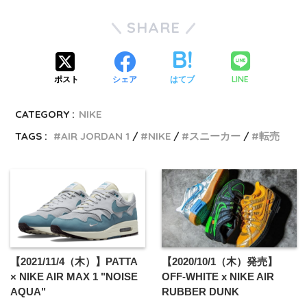
SHARE
LINE
ポスト
シェア
はてブ
CATEGORY :
NIKE
TAGS :
AIR JORDAN 1
NIKE
スニーカー
転売
【2021/11/4（木）】PATTA
【2020/10/1（木）発売】
× NIKE AIR MAX 1 "NOISE
OFF-WHITE x NIKE AIR
AQUA"
RUBBER DUNK