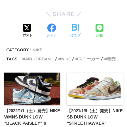
SHARE
LINE
ポスト
シェア
はてブ
CATEGORY :
NIKE
TAGS :
AIR JORDAN 1
NIKE
スニーカー
転売
【2022/1/1（土）発売】NIKE
【2021/1/9（土）発売】NIKE
WMNS DUNK LOW
SB DUNK LOW
"BLACK PAISLEY" &
"STREETHAWKER"