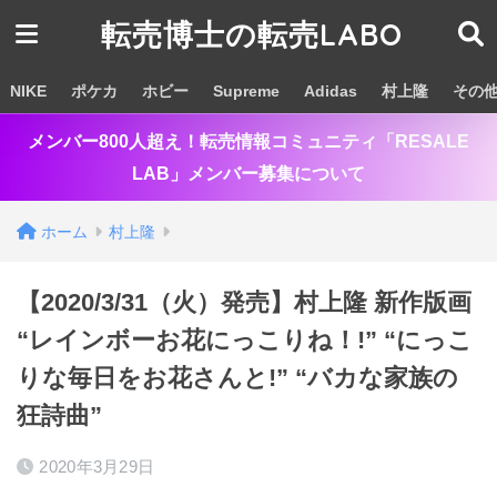
転売博士の転売LABO
NIKE
ポケカ
ホビー
Supreme
Adidas
村上隆
その
メンバー800人超え！転売情報コミュニティ「RESALE
LAB」メンバー募集について
ホーム
村上隆
【2020/3/31（火）発売】村上隆 新作版画
“レインボーお花にっこりね！!” “にっこ
りな毎日をお花さんと!” “バカな家族の
狂詩曲”
2020年3月29日