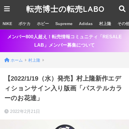
転売博士の転売LABO
NIKE
ポケカ
ホビー
Supreme
Adidas
村上隆
その
メンバー800人超え！転売情報コミュニティ「RESALE
LAB」メンバー募集について
ホーム
村上隆
【2022/1/19（水）発売】村上隆新作エデ
ィションサイン入り版画「パステルカラ
ーのお花達」
2022年2月21日