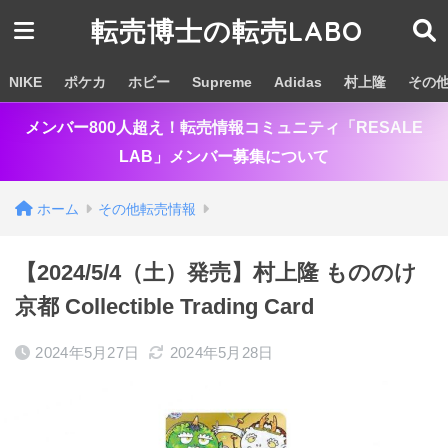
転売博士の転売LABO
NIKE
ポケカ
ホビー
Supreme
Adidas
村上隆
その
メンバー800人超え！転売情報コミュニティ「RESALE
LAB」メンバー募集について
ホーム
その他転売情報
【2024/5/4（土）発売】村上隆 もののけ
京都 Collectible Trading Card
2024年5月27日
2024年5月28日