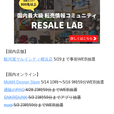
【国内店舗】
駿河屋マルイシティ横浜店
5/29まで事前WEB抽選
【国内オンライン】
MoMA Design Store
5/14 10時〜5/16 9時59分WEB抽選
通販のPAO
4/28 23時59分までWEB抽選
SNKRDUNK
5/3 23時59分までアプリ抽選
magi
5/3 23時59分までWEB抽選