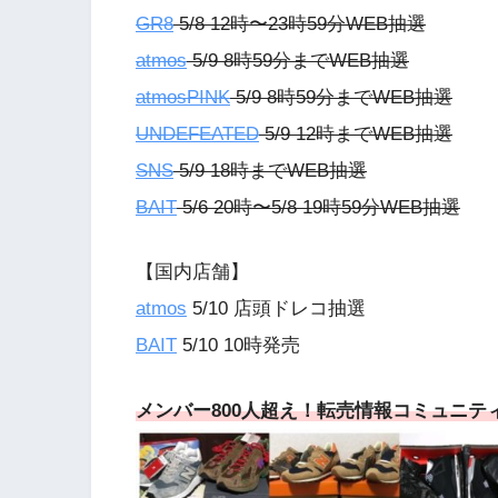
GR8
5/8 12時〜23時59分WEB抽選
atmos
5/9 8時59分までWEB抽選
atmosPINK
5/9 8時59分までWEB抽選
UNDEFEATED
5/9 12時までWEB抽選
SNS
5/9 18時までWEB抽選
BAIT
5/6 20時〜5/8 19時59分WEB抽選
【国内店舗】
atmos
5/10 店頭ドレコ抽選
BAIT
5/10 10時発売
メンバー800人超え！転売情報コミュニティ「