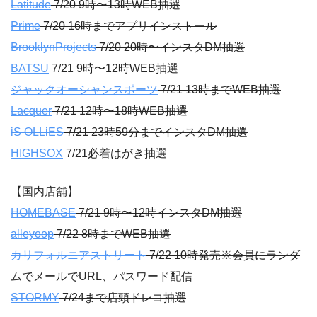
Latitude
7/20 9時〜13時WEB抽選
Prime
7/20 16時までアプリインストール
BrooklynProjects
7/20 20時〜インスタDM抽選
BATSU
7/21 9時〜12時WEB抽選
ジャックオーシャンスポーツ
7/21 13時までWEB抽選
Lacquer
7/21 12時〜18時WEB抽選
iS OLLiES
7/21 23時59分までインスタDM抽選
HIGHSOX
7/21必着はがき抽選
【国内店舗】
HOMEBASE
7/21 9時〜12時インスタDM抽選
alleyoop
7/22 8時までWEB抽選
カリフォルニアストリート
7/22 10時発売※会員にランダ
ムでメールでURL、パスワード配信
STORMY
7/24まで店頭ドレコ抽選