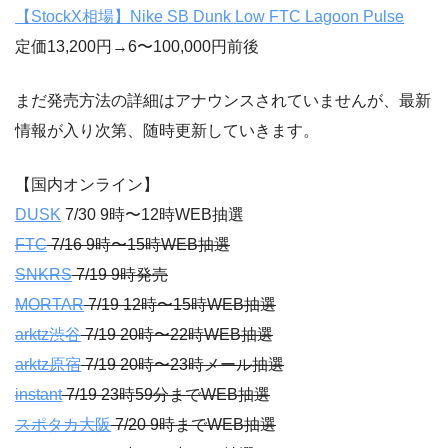
【StockX相場】Nike SB Dunk Low FTC Lagoon Pulse
定価13,200円→6〜100,000円前後
まだ発売方法の詳細はアナウンスされていませんが、最新
情報が入り次第、随時更新していきます。
【国内オンライン】
DUSK
7/30 9時〜12時WEB抽選
FTC
7/16 9時〜15時WEB抽選
SNKRS
7/19 9時発売
MORTAR
7/19 12時〜15時WEB抽選
arktz渋谷
7/19 20時〜22時WEB抽選
arktz原宿
7/19 20時〜23時メール抽選
instant
7/19 23時59分までWEB抽選
スポタカ大阪
7/20 9時までWEB抽選