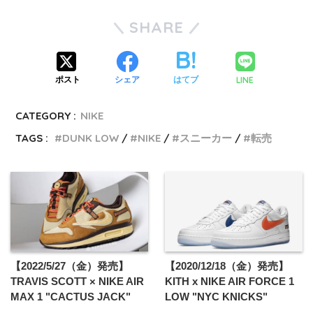
SHARE
LINE
ポスト
シェア
はてブ
CATEGORY :
NIKE
TAGS :
DUNK LOW
NIKE
スニーカー
転売
【2022/5/27（金）発売】
【2020/12/18（金）発売】
TRAVIS SCOTT × NIKE AIR
KITH x NIKE AIR FORCE 1
MAX 1 "CACTUS JACK"
LOW "NYC KNICKS"