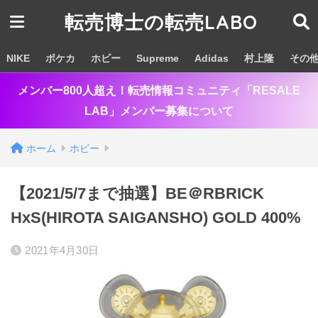
転売博士の転売LABO
NIKE
ポケカ
ホビー
Supreme
Adidas
村上隆
その
メンバー800人超え！転売情報コミュニティ「RESALE
LAB」メンバー募集について
ホーム
ホビー
【2021/5/7まで抽選】BE＠RBRICK
HxS(HIROTA SAIGANSHO) GOLD 400%
2021年4月30日