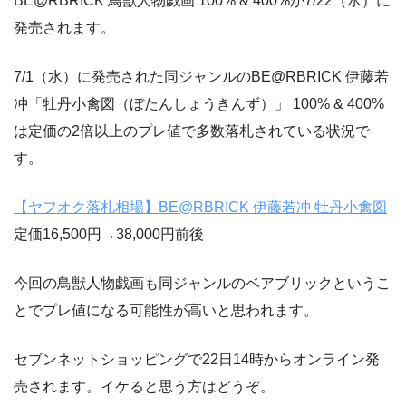
BE@RBRICK 鳥獣人物戯画 100% & 400%が7/22（水）に
発売されます。
7/1（水）に発売された同ジャンルのBE@RBRICK 伊藤若
冲「牡丹小禽図（ぼたんしょうきんず）」 100% & 400%
は定価の2倍以上のプレ値で多数落札されている状況で
す。
【ヤフオク落札相場】BE@RBRICK 伊藤若冲 牡丹小禽図
定価16,500円→38,000円前後
今回の鳥獣人物戯画も同ジャンルのベアブリックというこ
とでプレ値になる可能性が高いと思われます。
セブンネットショッピングで22日14時からオンライン発
売されます。イケると思う方はどうぞ。