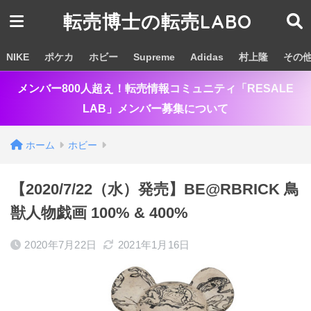
転売博士の転売LABO
NIKE
ポケカ
ホビー
Supreme
Adidas
村上隆
その
メンバー800人超え！転売情報コミュニティ「RESALE
LAB」メンバー募集について
ホーム
ホビー
【2020/7/22（水）発売】BE@RBRICK 鳥
獣人物戯画 100% & 400%
2020年7月22日
2021年1月16日